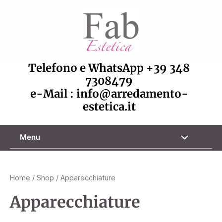
Vai
al
contenuto
Telefono e WhatsApp
+39 348
7308479
e-Mail :
info@arredamento-
estetica.it
Attiva/disa
Menu
menu
Home
/
Shop
/ Apparecchiature
Apparecchiature