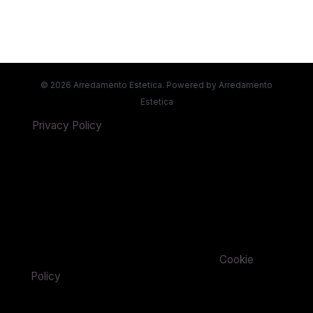
© 2026 Arredamento Estetica. Powered by Arredamento
Estetica
Privacy Policy
(function (w,d) {var loader = function
() {var s = d.createElement("script"), tag =
d.getElementsByTagName("script")[0];
s.src="https://cdn.iubenda.com/iubenda.js";
tag.parentNode.insertBefore(s,tag);};
if(w.addEventListener){w.addEventListener("load",
loader, false);}else if(w.attachEvent)
{w.attachEvent("onload", loader);}else{w.onload =
loader;}})(window, document); |
Cookie
Policy
(function (w,d) {var loader = function () {var s
= d.createElement("script"), tag =
d.getElementsByTagName("script")[0];