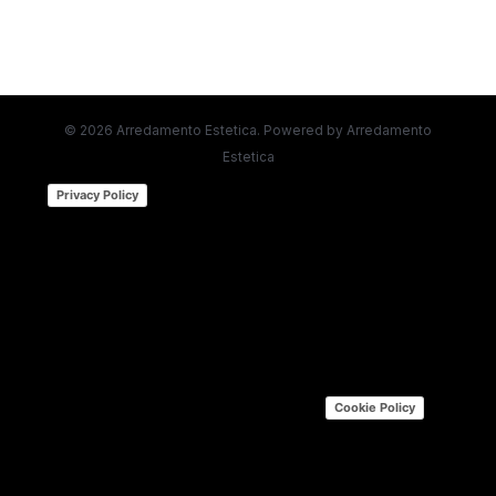
© 2026 Arredamento Estetica. Powered by Arredamento
Estetica
(function (w,d) {var loader = function ()
Privacy Policy
{var s = d.createElement("script"), tag =
d.getElementsByTagName("script")[0];
s.src="https://cdn.iubenda.com/iubenda.js";
tag.parentNode.insertBefore(s,tag);};
if(w.addEventListener){w.addEventListener("load",
loader, false);}else if(w.attachEvent)
{w.attachEvent("onload", loader);}else{w.onload =
loader;}})(window, document); |
Cookie Policy
(function (w,d) {var loader = function () {var s =
d.createElement("script"), tag =
d.getElementsByTagName("script")[0];