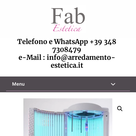
Vai
al
contenuto
Telefono e WhatsApp
+39 348
7308479
e-Mail :
info@arredamento-
estetica.it
Attiva/disa
Menu
menu