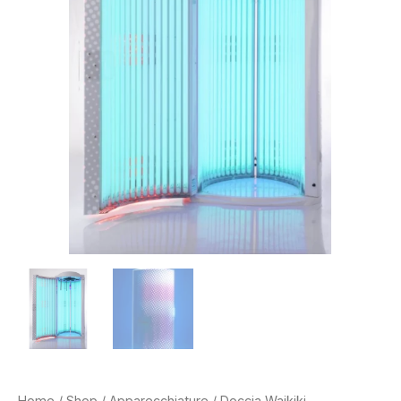
Home
/
Shop
/
Apparecchiature
/ Doccia Waikiki