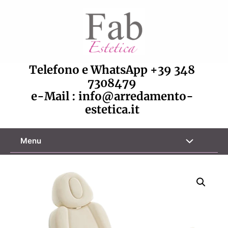
Vai
al
contenuto
Telefono e WhatsApp
+39 348
7308479
e-Mail :
info@arredamento-
estetica.it
Attiva/disa
Menu
menu