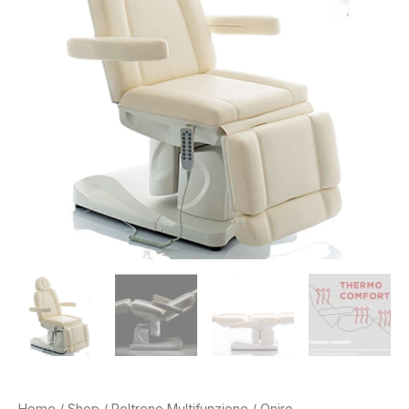
Home
/
Shop
/
Poltrone Multifunzione
/ Oniro