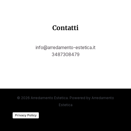
Contatti
info@arredamento-estetica.it
3487308479
© 2026 Arredamento Estetica. Powered by Arredamento
Estetica
(function (w,d) {var loader = function ()
Privacy Policy
{var s = d.createElement("script"), tag =
d.getElementsByTagName("script")[0];