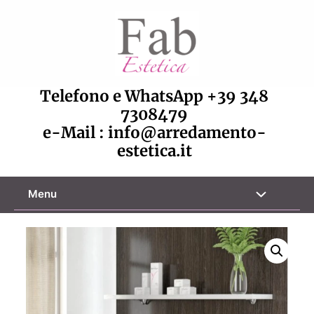
Vai
al
contenuto
Telefono e WhatsApp
+39 348
7308479
e-Mail :
info@arredamento-
estetica.it
Attiva/disa
Menu
menu