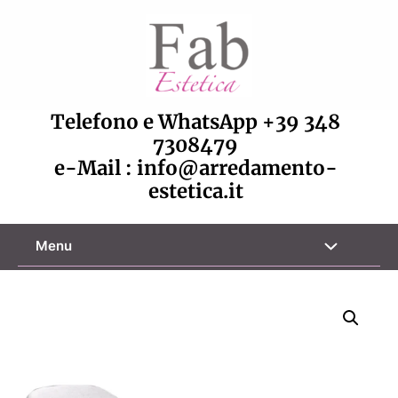
Vai
al
contenuto
Telefono e WhatsApp
+39 348
7308479
e-Mail :
info@arredamento-
estetica.it
Attiva/disa
Menu
menu