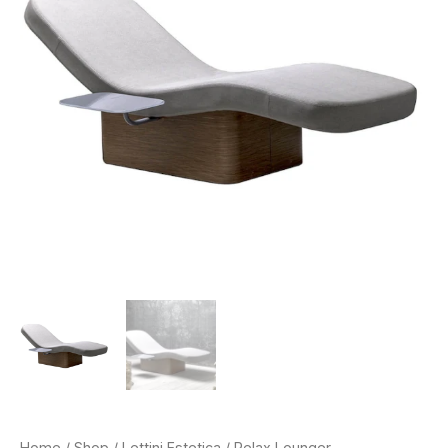
Home
/
Shop
/
Lettini Estetica
/ Relax Lounger