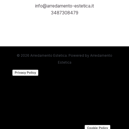
info@arredamento-estetica.it
3487308479
© 2026 Arredamento Estetica. Powered by Arredamento
Estetica
(function (w,d) {var loader = function ()
Privacy Policy
{var s = d.createElement("script"), tag =
d.getElementsByTagName("script")[0];
s.src="https://cdn.iubenda.com/iubenda.js";
tag.parentNode.insertBefore(s,tag);};
if(w.addEventListener){w.addEventListener("load",
loader, false);}else if(w.attachEvent)
{w.attachEvent("onload", loader);}else{w.onload =
loader;}})(window, document); |
Cookie Policy