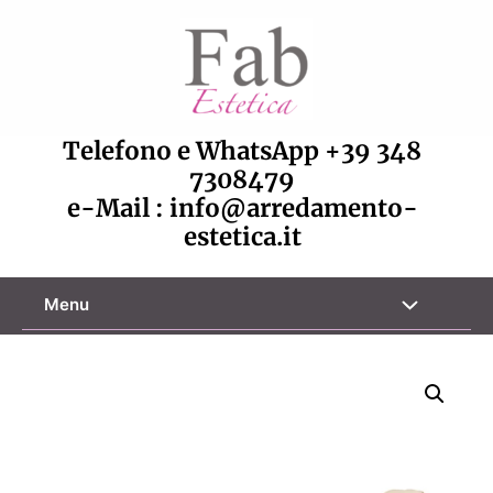
Vai
al
contenuto
Telefono e WhatsApp
+39 348
7308479
e-Mail :
info@arredamento-
estetica.it
Attiva/disa
Menu
menu