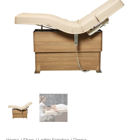
Home
/
Shop
/
Lettini Estetica
/ Omnia