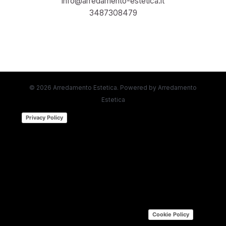
info@arredamento-estetica.it
3487308479
© 2026 Arredamento Estetica. Powered by Arredamento
Estetica
(function (w,d) {var loader = function ()
Privacy Policy
{var s = d.createElement("script"), tag =
d.getElementsByTagName("script")[0];
s.src="https://cdn.iubenda.com/iubenda.js";
tag.parentNode.insertBefore(s,tag);};
if(w.addEventListener){w.addEventListener("load",
loader, false);}else if(w.attachEvent)
{w.attachEvent("onload", loader);}else{w.onload =
loader;}})(window, document); |
Cookie Policy
(function (w,d) {var loader = function () {var s =