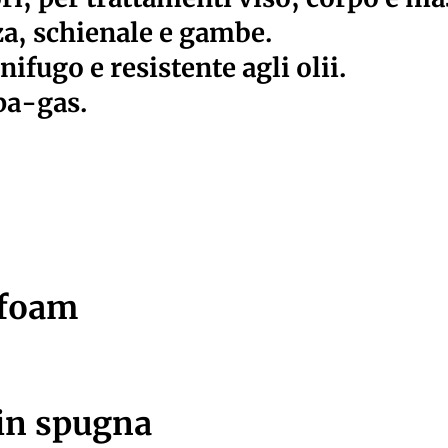
za, schienale e gambe.
ifugo e resistente agli olii.
pa-gas.
 foam
 in spugna