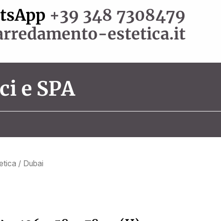
atsApp
+39 348 7308479
rredamento-estetica.it
ci e SPA
tetica
/ Dubai