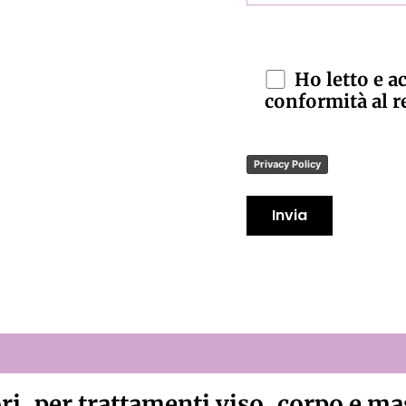
Ho letto e a
conformità al 
Privacy Policy
i, per trattamenti viso, corpo e ma