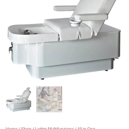
Home
/
Shop
/
Lettini Multifunzione
/ All in One