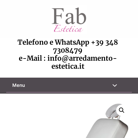
Vai
al
contenuto
Telefono e WhatsApp
+39 348
7308479
e-Mail :
info@arredamento-
estetica.it
Attiva/disa
Menu
menu