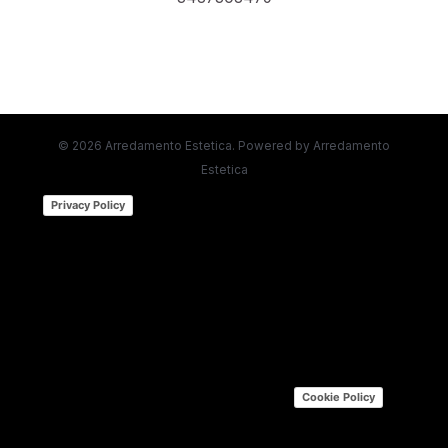
© 2026 Arredamento Estetica. Powered by Arredamento
Estetica
(function (w,d) {var loader = function ()
Privacy Policy
{var s = d.createElement("script"), tag =
d.getElementsByTagName("script")[0];
s.src="https://cdn.iubenda.com/iubenda.js";
tag.parentNode.insertBefore(s,tag);};
if(w.addEventListener){w.addEventListener("load",
loader, false);}else if(w.attachEvent)
{w.attachEvent("onload", loader);}else{w.onload =
loader;}})(window, document); |
Cookie Policy
(function (w,d) {var loader = function () {var s =
d.createElement("script"), tag =