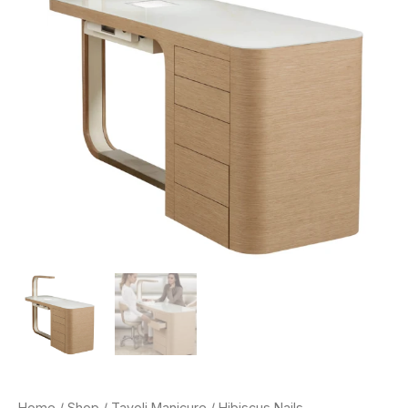
Home
/
Shop
/
Tavoli Manicure
/ Hibiscus Nails