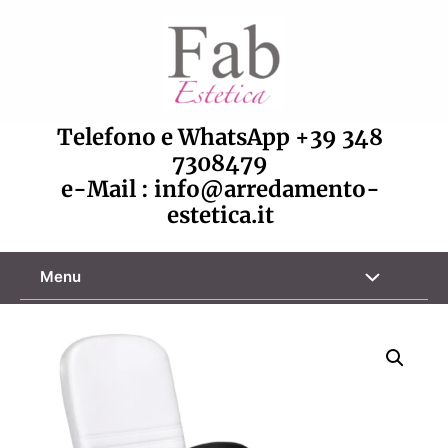
Vai
al
contenuto
Telefono e WhatsApp
+39 348
7308479
e-Mail :
info@arredamento-
estetica.it
Attiva/disa
Menu
menu