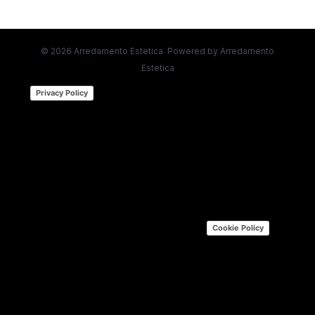
© 2026 Arredamento Estetica. Powered by Arredamento
Estetica
(function (w,d) {var loader = function ()
Privacy Policy
{var s = d.createElement("script"), tag =
d.getElementsByTagName("script")[0];
s.src="https://cdn.iubenda.com/iubenda.js";
tag.parentNode.insertBefore(s,tag);};
if(w.addEventListener){w.addEventListener("load",
loader, false);}else if(w.attachEvent)
{w.attachEvent("onload", loader);}else{w.onload =
loader;}})(window, document); |
Cookie Policy
(function (w,d) {var loader = function () {var s =
d.createElement("script"), tag =
d.getElementsByTagName("script")[0];
s.src="https://cdn.iubenda.com/iubenda.js";
tag.parentNode.insertBefore(s,tag);};