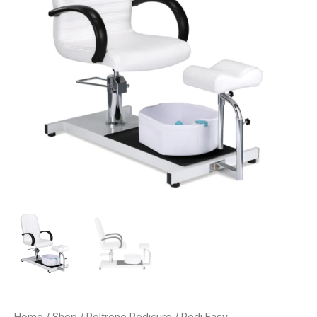
Home
/
Shop
/
Poltrone Pedicure
/ Pedi Easy