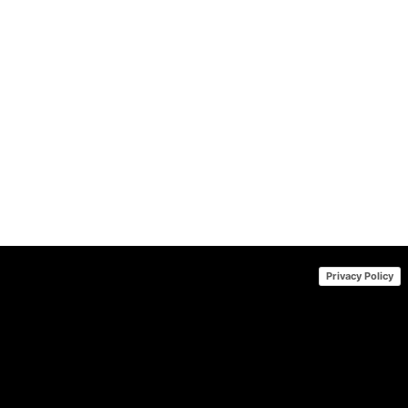
(
Privacy Policy
d.createElement("scr
[
tag.parentNod
{w.addEventListene
{w.attachEvent("onloa