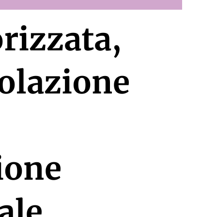
rizzata,
golazione
zione
ale.