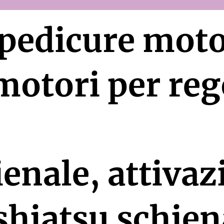
pedicure moto
 motori per re
ienale, attiva
hiatsu schien