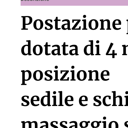
Postazione 
dotata di 4
posizione
sedile e sch
massaggio s